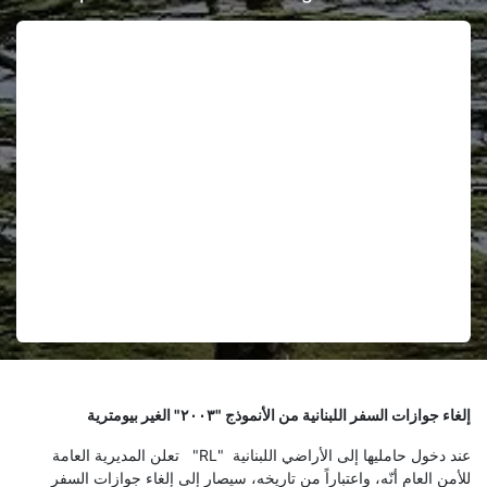
إلغاء جوازات السفر اللبنانية من الأنموذج "٢٠٠٣" الغير بيومترية
عند دخول حامليها إلى الأراضي اللبنانية "RL" تعلن المديرية العامة
للأمن العام أنّه، واعتباراً من تاريخه، سيصار إلى إلغاء جوازات السفر